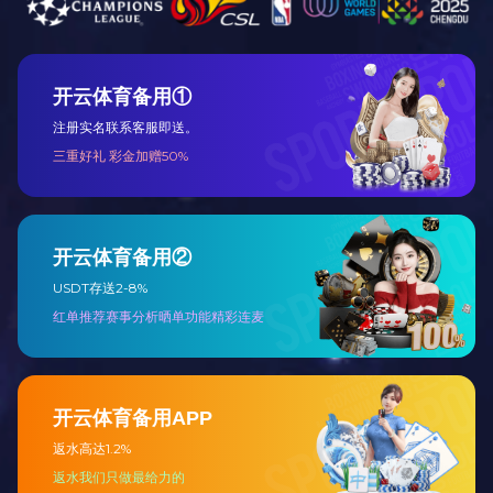
中枢神经系统
原料药
医用包材
消妆品
人力资源

人力资源
与中国科学院、浙江大学、天津大学等院校联合建立的
工程实验室和技术研究中心等高水平创新平台，现拥有
各类药物研究、分析、临床等高层次人才500余人。
人才理念
发展前景
校园招聘
社会招聘
下属公司
