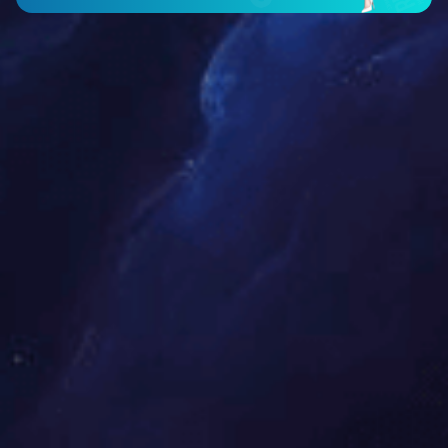
公正”原则，对重大设备设施、原辅料及五金电器、建设
施工及产品或技术服务等采购事项进行统一公开招标。
有愿投标人可关注集团官网“招标采购”栏目或招采项目
第三方采购平台发布的相关信息。
公开招标公告
招标信息发布
华体会体育（中国）HTH·官方网站

华体会体育（中国）HTH·官方网站
持续加强创新驱动，大力推进产研融合，做强、做优创
新药、生物药、中医药、仿制药和原料药五大版图，为
推动人类健康事业贡献力量！
联系方式
营销网络